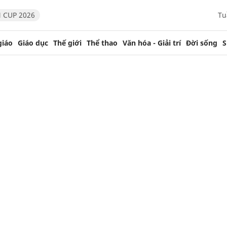
 CUP 2026
Tu
giáo
Giáo dục
Thế giới
Thể thao
Văn hóa - Giải trí
Đời sống
S