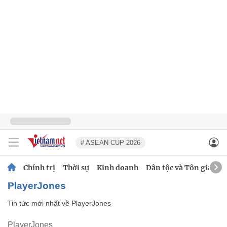
# ASEAN CUP 2026
Chính trị
Thời sự
Kinh doanh
Dân tộc và Tôn giáo
PlayerJones
Tin tức mới nhất về
PlayerJones
PlayerJones