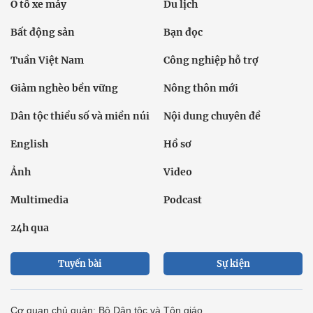
Ô tô xe máy
Du lịch
Bất động sản
Bạn đọc
Tuần Việt Nam
Công nghiệp hỗ trợ
Giảm nghèo bền vững
Nông thôn mới
Dân tộc thiểu số và miền núi
Nội dung chuyên đề
English
Hồ sơ
Ảnh
Video
Multimedia
Podcast
24h qua
Tuyến bài
Sự kiện
Cơ quan chủ quản: Bộ Dân tộc và Tôn giáo