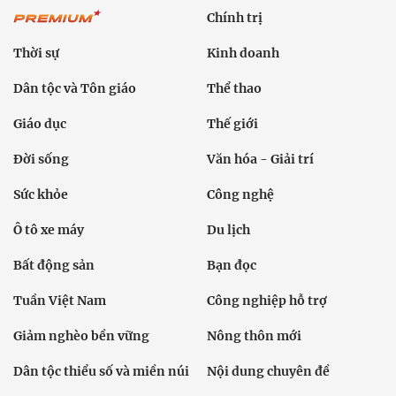
Chính trị
Thời sự
Kinh doanh
Dân tộc và Tôn giáo
Thể thao
Giáo dục
Thế giới
Đời sống
Văn hóa - Giải trí
Sức khỏe
Công nghệ
Ô tô xe máy
Du lịch
Bất động sản
Bạn đọc
Tuần Việt Nam
Công nghiệp hỗ trợ
Giảm nghèo bền vững
Nông thôn mới
Dân tộc thiểu số và miền núi
Nội dung chuyên đề