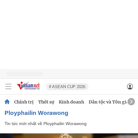
# ASEAN CUP 2026
Chính trị
Thời sự
Kinh doanh
Dân tộc và Tôn giáo
Ployphailin Worawong
Tin tức mới nhất về
Ployphailin Worawong