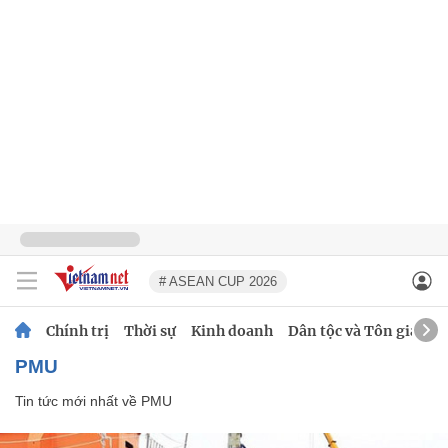
# ASEAN CUP 2026
Chính trị
Thời sự
Kinh doanh
Dân tộc và Tôn giáo
PMU
Tin tức mới nhất về
PMU