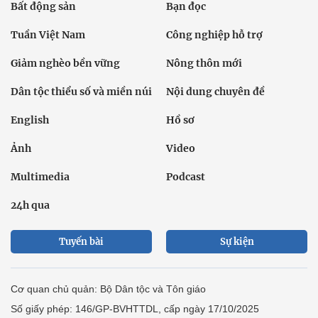
Bất động sản
Bạn đọc
Tuần Việt Nam
Công nghiệp hỗ trợ
Giảm nghèo bền vững
Nông thôn mới
Dân tộc thiểu số và miền núi
Nội dung chuyên đề
English
Hồ sơ
Ảnh
Video
Multimedia
Podcast
24h qua
Tuyến bài
Sự kiện
Cơ quan chủ quản: Bộ Dân tộc và Tôn giáo
Số giấy phép: 146/GP-BVHTTDL, cấp ngày 17/10/2025