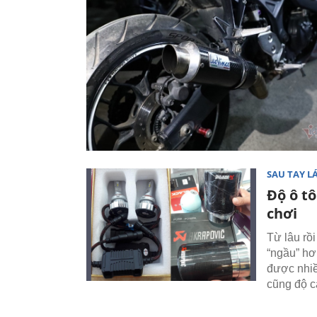
SAU TAY LÁ
Độ ô t
chơi
Từ lâu rồi
“ngầu” hơ
được nhiề
cũng độ cả