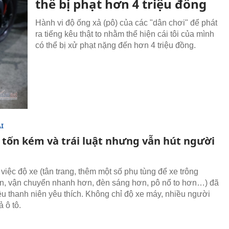
thể bị phạt hơn 4 triệu đồng
Hành vi độ ống xả (pô) của các "dân chơi" để phát
ra tiếng kêu thật to nhằm thể hiện cái tôi của mình
có thể bị xử phạt nặng đến hơn 4 triệu đồng.
I
ô tốn kém và trái luật nhưng vẫn hút người
 việc độ xe (tân trang, thêm một số phụ tùng để xe trông
n, vận chuyển nhanh hơn, đèn sáng hơn, pô nổ to hơn…) đã
u thanh niên yêu thích. Không chỉ độ xe máy, nhiều người
 ô tô.