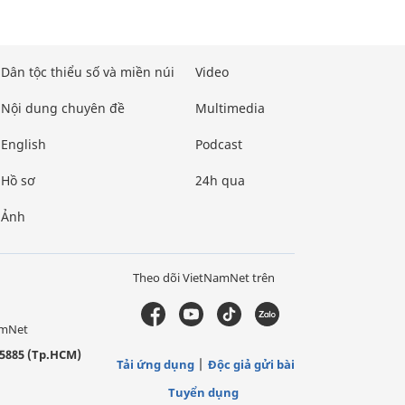
Dân tộc thiểu số và miền núi
Video
Nội dung chuyên đề
Multimedia
English
Podcast
Hồ sơ
24h qua
Ảnh
Theo dõi VietNamNet trên
amNet
5885 (Tp.HCM)
Tải ứng dụng
Độc giả gửi bài
Tuyển dụng