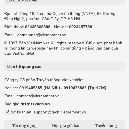
Liên hệ tòa soạn
Địa chỉ: Tầng 18, Toà nhà Cục Viễn thông (VNTA), 68 Dương
Đình Nghệ, phường Cầu Giấy, TP. Hà Nội.
Điện thoại:
02439369898
- Hotline:
0923457788
Email: vietnamnet@vietnamnet.vn
© 1997 Báo VietNamNet. All rights reserved. Chỉ được phát hành
lại thông tin từ website này khi có sự đồng ý bằng văn bản của
báo VietNamNet.
Liên hệ quảng cáo
Công ty Cổ phần Truyền thông VietNamNet
0919405885 (Hà Nội)
0919435885 (Tp.HCM)
Hotline:
-
Email: contact@vietnamnet.vn
http://vads.vn
Báo giá:
Hỗ trợ kỹ thuật: support@tech.vietnamnet.vn
Tải ứng dụng
Độc giả gửi bài
Tuyển dụng