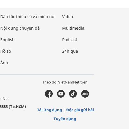
Dân tộc thiểu số và miền núi
Video
Nội dung chuyên đề
Multimedia
English
Podcast
Hồ sơ
24h qua
Ảnh
Theo dõi VietNamNet trên
amNet
5885 (Tp.HCM)
Tải ứng dụng
Độc giả gửi bài
Tuyển dụng