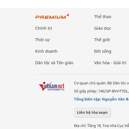
Thể thao
Chính trị
Giáo dục
Thời sự
Thế giới
Kinh doanh
Đời sống
Dân tộc và Tôn giáo
Văn hóa - Giải trí
Cơ quan chủ quản: Bộ Dân tộc v
Số giấy phép: 146/GP-BVHTTDL,
Tổng biên tập: Nguyễn Văn B
Liên hệ tòa soạn
Địa chỉ: Tầng 18, Toà nhà Cục 