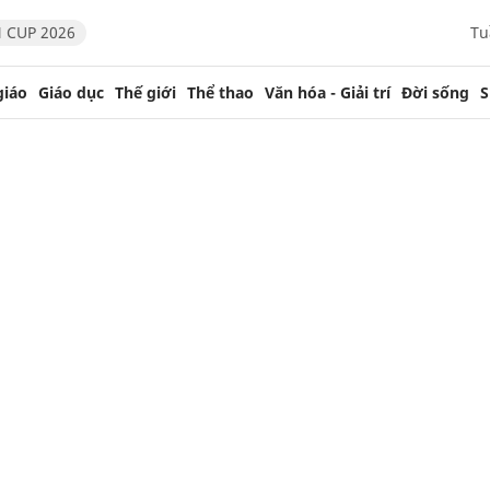
 CUP 2026
Tu
giáo
Giáo dục
Thế giới
Thể thao
Văn hóa - Giải trí
Đời sống
S