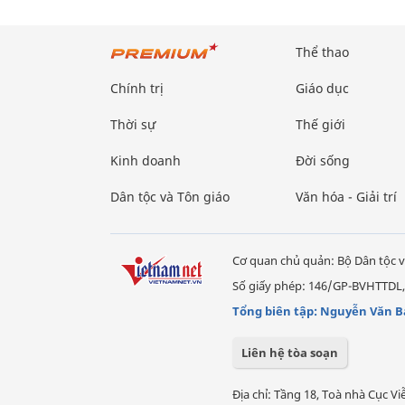
Thể thao
Chính trị
Giáo dục
Thời sự
Thế giới
Kinh doanh
Đời sống
Dân tộc và Tôn giáo
Văn hóa - Giải trí
Cơ quan chủ quản: Bộ Dân tộc v
Số giấy phép: 146/GP-BVHTTDL,
Tổng biên tập: Nguyễn Văn B
Liên hệ tòa soạn
Địa chỉ: Tầng 18, Toà nhà Cục 