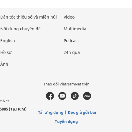
Dân tộc thiểu số và miền núi
Video
Nội dung chuyên đề
Multimedia
English
Podcast
Hồ sơ
24h qua
Ảnh
Theo dõi VietNamNet trên
amNet
5885 (Tp.HCM)
Tải ứng dụng
Độc giả gửi bài
Tuyển dụng