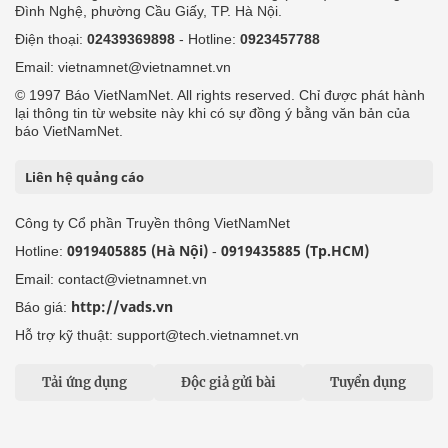
Đình Nghệ, phường Cầu Giấy, TP. Hà Nội.
Điện thoại:
02439369898
- Hotline:
0923457788
Email: vietnamnet@vietnamnet.vn
© 1997 Báo VietNamNet. All rights reserved. Chỉ được phát hành
lại thông tin từ website này khi có sự đồng ý bằng văn bản của
báo VietNamNet.
Liên hệ quảng cáo
Công ty Cổ phần Truyền thông VietNamNet
0919405885 (Hà Nội)
0919435885 (Tp.HCM)
Hotline:
-
Email: contact@vietnamnet.vn
http://vads.vn
Báo giá:
Hỗ trợ kỹ thuật: support@tech.vietnamnet.vn
Tải ứng dụng
Độc giả gửi bài
Tuyển dụng