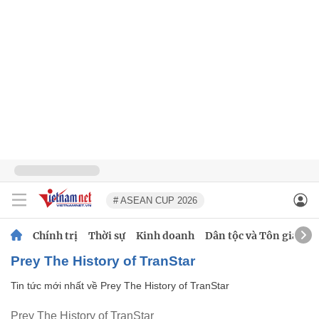
# ASEAN CUP 2026
Chính trị
Thời sự
Kinh doanh
Dân tộc và Tôn giáo
Prey The History of TranStar
Tin tức mới nhất về
Prey The History of TranStar
Prey The History of TranStar