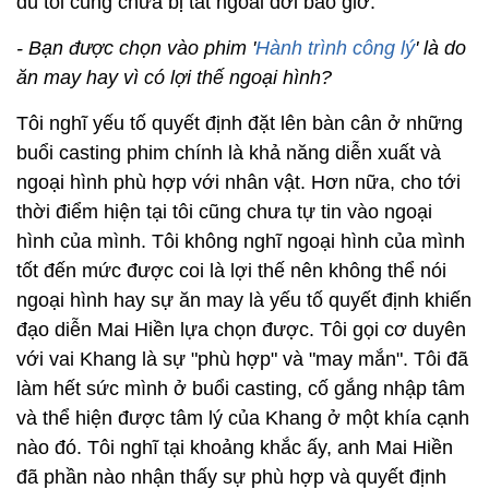
dù tôi cũng chưa bị tát ngoài đời bao giờ.
- Bạn được chọn vào phim '
Hành trình công lý
' là do
ăn may hay vì có lợi thế ngoại hình?
Tôi nghĩ yếu tố quyết định đặt lên bàn cân ở những
buổi casting phim chính là khả năng diễn xuất và
ngoại hình phù hợp với nhân vật. Hơn nữa, cho tới
thời điểm hiện tại tôi cũng chưa tự tin vào ngoại
hình của mình. Tôi không nghĩ ngoại hình của mình
tốt đến mức được coi là lợi thế nên không thể nói
ngoại hình hay sự ăn may là yếu tố quyết định khiến
đạo diễn Mai Hiền lựa chọn được. Tôi gọi cơ duyên
với vai Khang là sự "phù hợp" và "may mắn". Tôi đã
làm hết sức mình ở buổi casting, cố gắng nhập tâm
và thể hiện được tâm lý của Khang ở một khía cạnh
nào đó. Tôi nghĩ tại khoảng khắc ấy, anh Mai Hiền
đã phần nào nhận thấy sự phù hợp và quyết định