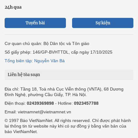
24h qua
Tuyến bài
Sự kiện
Cơ quan chủ quản: Bộ Dân tộc và Tôn giáo
Số giấy phép: 146/GP-BVHTTDL, cấp ngày 17/10/2025
Tổng biên tập: Nguyễn Văn Bá
Liên hệ tòa soạn
Địa chỉ: Tầng 18, Toà nhà Cục Viễn thông (VNTA), 68 Dương
Đình Nghệ, phường Cầu Giấy, TP. Hà Nội.
Điện thoại:
02439369898
- Hotline:
0923457788
Email: vietnamnet@vietnamnet.vn
© 1997 Báo VietNamNet. All rights reserved. Chỉ được phát hành
lại thông tin từ website này khi có sự đồng ý bằng văn bản của
báo VietNamNet.