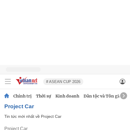
# ASEAN CUP 2026
Chính trị
Thời sự
Kinh doanh
Dân tộc và Tôn giáo
Project Car
Tin tức mới nhất về
Project Car
Project Car