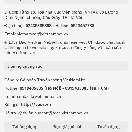
Địa chỉ: Tầng 18, Toà nhà Cục Viễn thông (VNTA), 68 Dương
Đình Nghệ, phường Cầu Giấy, TP. Hà Nội.
Điện thoại:
02439369898
- Hotline:
0923457788
Email: vietnamnet@vietnamnet.vn
© 1997 Báo VietNamNet. All rights reserved. Chỉ được phát hành
lại thông tin từ website này khi có sự đồng ý bằng văn bản của
báo VietNamNet.
Liên hệ quảng cáo
Công ty Cổ phần Truyền thông VietNamNet
0919405885 (Hà Nội)
0919435885 (Tp.HCM)
Hotline:
-
Email: contact@vietnamnet.vn
http://vads.vn
Báo giá:
Hỗ trợ kỹ thuật: support@tech.vietnamnet.vn
Tải ứng dụng
Độc giả gửi bài
Tuyển dụng