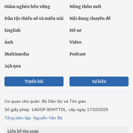
Giảm nghèo bền vững
Nông thôn mới
Dân tộc thiểu số và miền núi
Nội dung chuyên đề
English
Hồ sơ
Ảnh
Video
Multimedia
Podcast
24h qua
Tuyến bài
Sự kiện
Cơ quan chủ quản: Bộ Dân tộc và Tôn giáo
Số giấy phép: 146/GP-BVHTTDL, cấp ngày 17/10/2025
Tổng biên tập: Nguyễn Văn Bá
Liên hệ tòa soạn