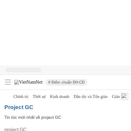
# Điểm chuẩn ĐH-CĐ
Chính trị
Thời sự
Kinh doanh
Dân tộc và Tôn giáo
Giáo dục
project GC
Tin tức mới nhất về
project GC
project GC