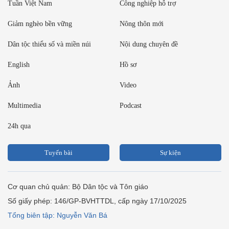
Tuần Việt Nam
Công nghiệp hỗ trợ
Giảm nghèo bền vững
Nông thôn mới
Dân tộc thiểu số và miền núi
Nội dung chuyên đề
English
Hồ sơ
Ảnh
Video
Multimedia
Podcast
24h qua
Tuyến bài
Sự kiện
Cơ quan chủ quản: Bộ Dân tộc và Tôn giáo
Số giấy phép: 146/GP-BVHTTDL, cấp ngày 17/10/2025
Tổng biên tập: Nguyễn Văn Bá