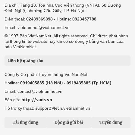
Địa chỉ: Tầng 18, Toà nhà Cục Viễn thông (VNTA), 68 Dương
Đình Nghệ, phường Cầu Giấy, TP. Hà Nội.
Điện thoại:
02439369898
- Hotline:
0923457788
Email: vietnamnet@vietnamnet.vn
© 1997 Báo VietNamNet. All rights reserved. Chỉ được phát hành
lại thông tin từ website này khi có sự đồng ý bằng văn bản của
báo VietNamNet.
Liên hệ quảng cáo
Công ty Cổ phần Truyền thông VietNamNet
0919405885 (Hà Nội)
0919435885 (Tp.HCM)
Hotline:
-
Email: contact@vietnamnet.vn
http://vads.vn
Báo giá:
Hỗ trợ kỹ thuật: support@tech.vietnamnet.vn
Tải ứng dụng
Độc giả gửi bài
Tuyển dụng