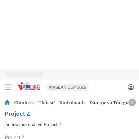
# ASEAN CUP 2026
Chính trị
Thời sự
Kinh doanh
Dân tộc và Tôn giáo
Project Z
Tin tức mới nhất về
Project Z
Project Z