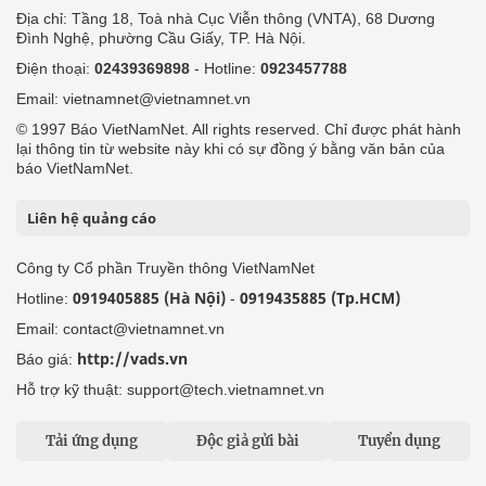
Địa chỉ: Tầng 18, Toà nhà Cục Viễn thông (VNTA), 68 Dương
Đình Nghệ, phường Cầu Giấy, TP. Hà Nội.
Điện thoại:
02439369898
- Hotline:
0923457788
Email: vietnamnet@vietnamnet.vn
© 1997 Báo VietNamNet. All rights reserved. Chỉ được phát hành
lại thông tin từ website này khi có sự đồng ý bằng văn bản của
báo VietNamNet.
Liên hệ quảng cáo
Công ty Cổ phần Truyền thông VietNamNet
0919405885 (Hà Nội)
0919435885 (Tp.HCM)
Hotline:
-
Email: contact@vietnamnet.vn
http://vads.vn
Báo giá:
Hỗ trợ kỹ thuật: support@tech.vietnamnet.vn
Tải ứng dụng
Độc giả gửi bài
Tuyển dụng