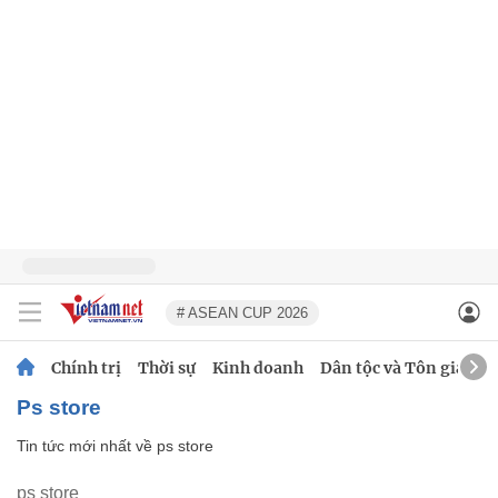
# ASEAN CUP 2026
Chính trị
Thời sự
Kinh doanh
Dân tộc và Tôn giáo
ps store
Tin tức mới nhất về
ps store
ps store