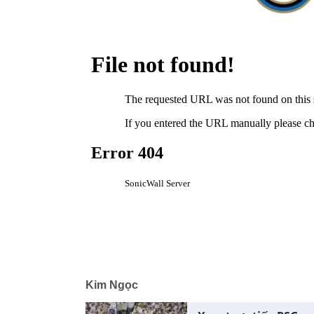
Kim Ngọc