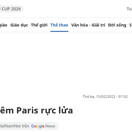
 CUP 2026
Tu
giáo
Giáo dục
Thế giới
Thể thao
Văn hóa - Giải trí
Đời sống
S
thứ ba, 15/02/2022 - 07:02
êm Paris rực lửa