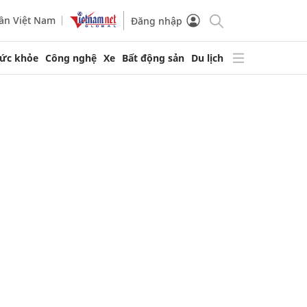
ần Việt Nam
Đăng nhập
ức khỏe
Công nghệ
Xe
Bất động sản
Du lịch