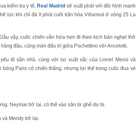
a kiểm tra y tế,
Real Madrid
sẽ xuất phát với đội hình mạnh
 lực khi chỉ đá ít phút cuối trận hòa Villarreal ở vòng 25 La
Dẫu vậy, cuộc chiến vẫn hứa hẹn đi theo kịch bản nghẹt thở
hàng đầu, cùng màn đấu trí giữa Pochettino với Ancelotti.
ếu tố sân nhà, cùng với sự xuất sắc của Lionel Messi và
 bóng Paris có chiến thắng, nhưng lợi thế trong cuộc đua vé
. Neymar trở lại, có thể vào sân từ ghế dự bị.
và Mendy trở lại.