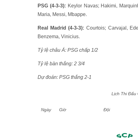
PSG (4-3-3):
Keylor Navas; Hakimi, Marquinh
Maria, Messi, Mbappe.
Real Madrid (4-3-3):
Courtois; Carvajal, Ede
Benzema, Vinicius.
Tỷ lệ châu Á: PSG chấp 1/2
Tỷ lệ bàn thắng: 2 3/4
Dự đoán: PSG thắng 2-1
Lịch Thi Đấ
Ngày
Giờ
Đội