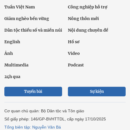
Tuần Việt Nam
Công nghiệp hỗ trợ
Giảm nghèo bền vững
Nông thôn mới
Dân tộc thiểu số và miền núi
Nội dung chuyên đề
English
Hồ sơ
Ảnh
Video
Multimedia
Podcast
24h qua
Tuyến bài
Sự kiện
Cơ quan chủ quản: Bộ Dân tộc và Tôn giáo
Số giấy phép: 146/GP-BVHTTDL, cấp ngày 17/10/2025
Tổng biên tập: Nguyễn Văn Bá