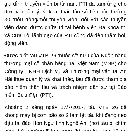
gia đình thuyền viên bị tử nạn, PTI đã tạm ứng cho
đơn vị quản lý và khai thác tàu số tiền bồi thường
30 triệu đồng/mỗi thuyền viên, đối với các thuyền
viên đang được chữa trị tại bệnh viện Đa khoa thị
xã Cửa Lò, lãnh đạo của PTI cũng đã đến thăm hỏi,
động viên.
Được biết tàu VTB 26 thuộc sở hữu của Ngân hàng
thương mại cổ phần hàng hải Việt Nam (MSB) cho
Công ty TNHH Dịch vụ và Thương mại vận tải An
Hải thuê quản lý và khai thác, tàu đã được tham gia
bảo hiểm thân tàu và trách nhiệm dân sự tại Bảo
hiểm Bưu điện (PTI).
Khoảng 2 sáng ngày 17/7/2017, tàu VTB 26 đã
không may bị cơn bão số 2 làm lật tàu khi đang neo
đậu tại đảo Hòn Ngư tỉnh Nghệ An, (nơi tàu bị chìm
cách bờ khoảng 5 km cùng độ sâu khoảng 12 m,