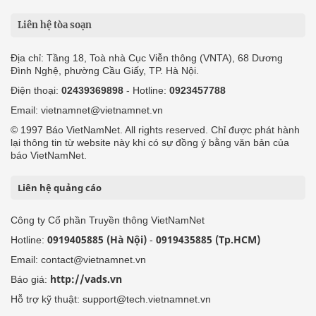
Liên hệ tòa soạn
Địa chỉ: Tầng 18, Toà nhà Cục Viễn thông (VNTA), 68 Dương
Đình Nghệ, phường Cầu Giấy, TP. Hà Nội.
Điện thoại:
02439369898
- Hotline:
0923457788
Email: vietnamnet@vietnamnet.vn
© 1997 Báo VietNamNet. All rights reserved. Chỉ được phát hành
lại thông tin từ website này khi có sự đồng ý bằng văn bản của
báo VietNamNet.
Liên hệ quảng cáo
Công ty Cổ phần Truyền thông VietNamNet
0919405885 (Hà Nội)
0919435885 (Tp.HCM)
Hotline:
-
Email: contact@vietnamnet.vn
http://vads.vn
Báo giá:
Hỗ trợ kỹ thuật: support@tech.vietnamnet.vn