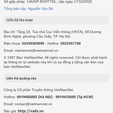
Số giấy phép: 146/GP-BVHTTDL, cấp ngày 17/10/2025
Tổng biên tập: Nguyễn Văn Bá
Liên hệ tòa soạn
Địa chỉ: Tầng 18, Toà nhà Cục Viễn thông (VNTA), 68 Dương
Đình Nghệ, phường Cầu Giấy, TP. Hà Nội.
Điện thoại:
02439369898
- Hotline:
0923457788
Email: vietnamnet@vietnamnet.vn
© 1997 Báo VietNamNet. All rights reserved. Chỉ được phát hành
lại thông tin từ website này khi có sự đồng ý bằng văn bản của
báo VietNamNet.
Liên hệ quảng cáo
Công ty Cổ phần Truyền thông VietNamNet
0919405885 (Hà Nội)
0919435885 (Tp.HCM)
Hotline:
-
Email: contact@vietnamnet.vn
http://vads.vn
Báo giá: