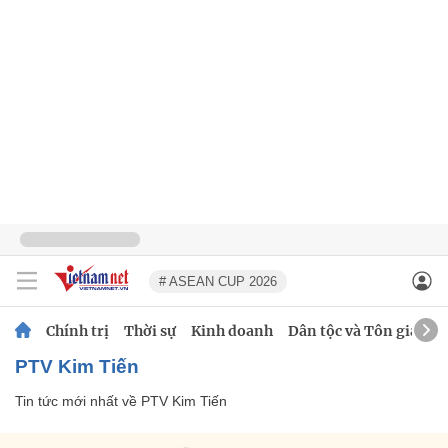
# ASEAN CUP 2026
Chính trị
Thời sự
Kinh doanh
Dân tộc và Tôn giáo
PTV Kim Tiến
Tin tức mới nhất về
PTV Kim Tiến