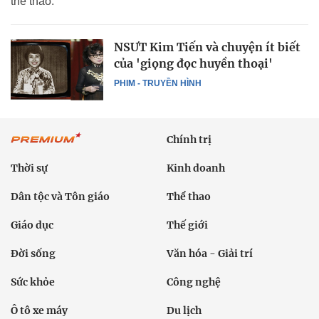
thể thao.
NSƯT Kim Tiến và chuyện ít biết
của 'giọng đọc huyền thoại'
PHIM - TRUYỀN HÌNH
Chính trị
Thời sự
Kinh doanh
Dân tộc và Tôn giáo
Thể thao
Giáo dục
Thế giới
Đời sống
Văn hóa - Giải trí
Sức khỏe
Công nghệ
Ô tô xe máy
Du lịch