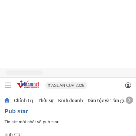
# ASEAN CUP 2026
Chính trị
Thời sự
Kinh doanh
Dân tộc và Tôn giáo
pub star
Tin tức mới nhất về
pub star
pub star