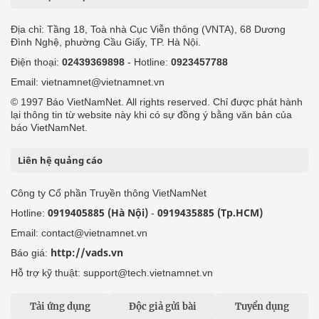
Địa chỉ: Tầng 18, Toà nhà Cục Viễn thông (VNTA), 68 Dương
Đình Nghệ, phường Cầu Giấy, TP. Hà Nội.
Điện thoại:
02439369898
- Hotline:
0923457788
Email: vietnamnet@vietnamnet.vn
© 1997 Báo VietNamNet. All rights reserved. Chỉ được phát hành
lại thông tin từ website này khi có sự đồng ý bằng văn bản của
báo VietNamNet.
Liên hệ quảng cáo
Công ty Cổ phần Truyền thông VietNamNet
0919405885 (Hà Nội)
0919435885 (Tp.HCM)
Hotline:
-
Email: contact@vietnamnet.vn
http://vads.vn
Báo giá:
Hỗ trợ kỹ thuật: support@tech.vietnamnet.vn
Tải ứng dụng
Độc giả gửi bài
Tuyển dụng