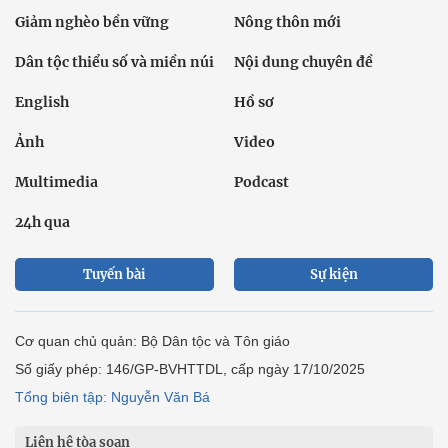
Giảm nghèo bền vững
Nông thôn mới
Dân tộc thiểu số và miền núi
Nội dung chuyên đề
English
Hồ sơ
Ảnh
Video
Multimedia
Podcast
24h qua
Tuyến bài
Sự kiện
Cơ quan chủ quản: Bộ Dân tộc và Tôn giáo
Số giấy phép: 146/GP-BVHTTDL, cấp ngày 17/10/2025
Tổng biên tập: Nguyễn Văn Bá
Liên hệ tòa soạn