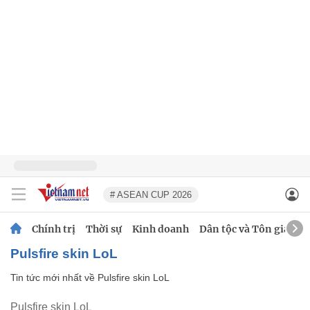
# ASEAN CUP 2026
Chính trị
Thời sự
Kinh doanh
Dân tộc và Tôn giáo
Pulsfire skin LoL
Tin tức mới nhất về
Pulsfire skin LoL
Pulsfire skin LoL