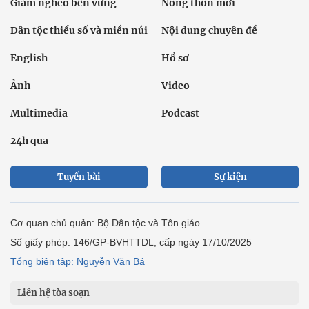
Giảm nghèo bền vững
Nông thôn mới
Dân tộc thiểu số và miền núi
Nội dung chuyên đề
English
Hồ sơ
Ảnh
Video
Multimedia
Podcast
24h qua
Tuyến bài
Sự kiện
Cơ quan chủ quản: Bộ Dân tộc và Tôn giáo
Số giấy phép: 146/GP-BVHTTDL, cấp ngày 17/10/2025
Tổng biên tập: Nguyễn Văn Bá
Liên hệ tòa soạn