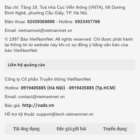
Địa chỉ: Tầng 18, Toà nhà Cục Viễn thông (VNTA), 68 Dương
Đình Nghệ, phường Cầu Giấy, TP. Hà Nội.
Điện thoại:
02439369898
- Hotline:
0923457788
Email: vietnamnet@vietnamnet.vn
© 1997 Báo VietNamNet. All rights reserved. Chỉ được phát hành
lại thông tin từ website này khi có sự đồng ý bằng văn bản của
báo VietNamNet.
Liên hệ quảng cáo
Công ty Cổ phần Truyền thông VietNamNet
0919405885 (Hà Nội)
0919435885 (Tp.HCM)
Hotline:
-
Email: contact@vietnamnet.vn
http://vads.vn
Báo giá:
Hỗ trợ kỹ thuật: support@tech.vietnamnet.vn
Tải ứng dụng
Độc giả gửi bài
Tuyển dụng