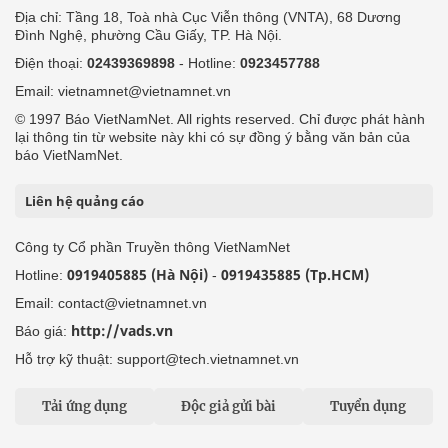
Địa chỉ: Tầng 18, Toà nhà Cục Viễn thông (VNTA), 68 Dương
Đình Nghệ, phường Cầu Giấy, TP. Hà Nội.
Điện thoại:
02439369898
- Hotline:
0923457788
Email: vietnamnet@vietnamnet.vn
© 1997 Báo VietNamNet. All rights reserved. Chỉ được phát hành
lại thông tin từ website này khi có sự đồng ý bằng văn bản của
báo VietNamNet.
Liên hệ quảng cáo
Công ty Cổ phần Truyền thông VietNamNet
0919405885 (Hà Nội)
0919435885 (Tp.HCM)
Hotline:
-
Email: contact@vietnamnet.vn
http://vads.vn
Báo giá:
Hỗ trợ kỹ thuật: support@tech.vietnamnet.vn
Tải ứng dụng
Độc giả gửi bài
Tuyển dụng