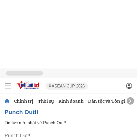
# ASEAN CUP 2026
Chính trị
Thời sự
Kinh doanh
Dân tộc và Tôn giáo
Punch Out!!
Tin tức mới nhất về
Punch Out!!
Punch Out!!