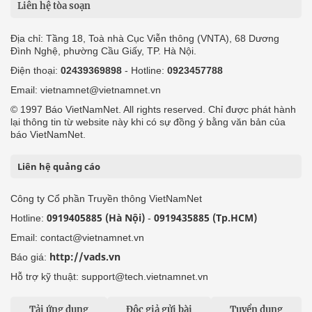
Liên hệ tòa soạn
Địa chỉ: Tầng 18, Toà nhà Cục Viễn thông (VNTA), 68 Dương
Đình Nghệ, phường Cầu Giấy, TP. Hà Nội.
Điện thoại:
02439369898
- Hotline:
0923457788
Email: vietnamnet@vietnamnet.vn
© 1997 Báo VietNamNet. All rights reserved. Chỉ được phát hành
lại thông tin từ website này khi có sự đồng ý bằng văn bản của
báo VietNamNet.
Liên hệ quảng cáo
Công ty Cổ phần Truyền thông VietNamNet
0919405885 (Hà Nội)
0919435885 (Tp.HCM)
Hotline:
-
Email: contact@vietnamnet.vn
http://vads.vn
Báo giá:
Hỗ trợ kỹ thuật: support@tech.vietnamnet.vn
Tải ứng dụng
Độc giả gửi bài
Tuyển dụng