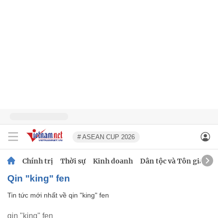
# ASEAN CUP 2026
Chính trị
Thời sự
Kinh doanh
Dân tộc và Tôn giáo
qin "king" fen
Tin tức mới nhất về
qin "king" fen
qin "king" fen