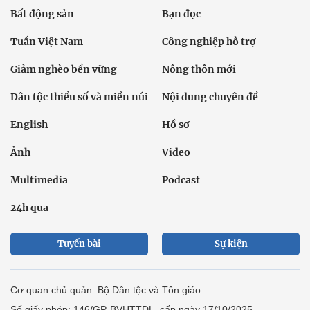
Bất động sản
Bạn đọc
Tuần Việt Nam
Công nghiệp hỗ trợ
Giảm nghèo bền vững
Nông thôn mới
Dân tộc thiểu số và miền núi
Nội dung chuyên đề
English
Hồ sơ
Ảnh
Video
Multimedia
Podcast
24h qua
Tuyến bài
Sự kiện
Cơ quan chủ quản: Bộ Dân tộc và Tôn giáo
Số giấy phép: 146/GP-BVHTTDL, cấp ngày 17/10/2025