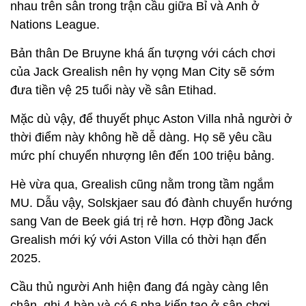
nhau trên sân trong trận cầu giữa Bỉ và Anh ở
Nations League.
Bản thân De Bruyne khá ấn tượng với cách chơi
của Jack Grealish nên hy vọng Man City sẽ sớm
đưa tiền vệ 25 tuổi này về sân Etihad.
Mặc dù vậy, để thuyết phục Aston Villa nhả người ở
thời điểm này không hề dễ dàng. Họ sẽ yêu cầu
mức phí chuyển nhượng lên đến 100 triệu bảng.
Hè vừa qua, Grealish cũng nằm trong tầm ngắm
MU. Dẫu vậy, Solskjaer sau đó đành chuyển hướng
sang Van de Beek giá trị rẻ hơn. Hợp đồng Jack
Grealish mới ký với Aston Villa có thời hạn đến
2025.
Cầu thủ người Anh hiện đang đá ngày càng lên
chân, ghi 4 bàn và có 6 pha kiến tạo ở sân chơi