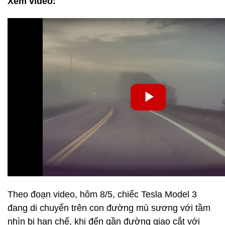
Xem video:
Theo đoạn video, hôm 8/5, chiếc Tesla Model 3
đang di chuyển trên con đường mù sương với tầm
nhìn bị hạn chế, khi đến gần đường giao cắt với