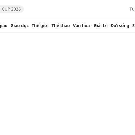
 CUP 2026
Tu
giáo
Giáo dục
Thế giới
Thể thao
Văn hóa - Giải trí
Đời sống
S