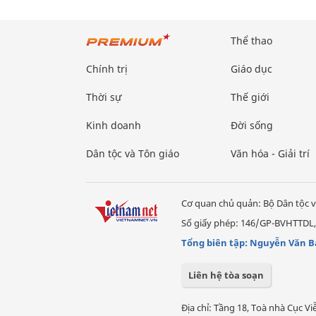
Thể thao
Chính trị
Giáo dục
Thời sự
Thế giới
Kinh doanh
Đời sống
Dân tộc và Tôn giáo
Văn hóa - Giải trí
Cơ quan chủ quản: Bộ Dân tộc v
Số giấy phép: 146/GP-BVHTTDL,
Tổng biên tập: Nguyễn Văn B
Liên hệ tòa soạn
Địa chỉ: Tầng 18, Toà nhà Cục 