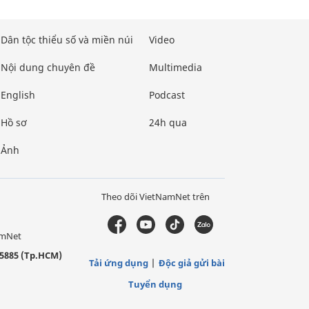
Dân tộc thiểu số và miền núi
Video
Nội dung chuyên đề
Multimedia
English
Podcast
Hồ sơ
24h qua
Ảnh
Theo dõi VietNamNet trên
amNet
5885 (Tp.HCM)
Tải ứng dụng
Độc giả gửi bài
Tuyển dụng