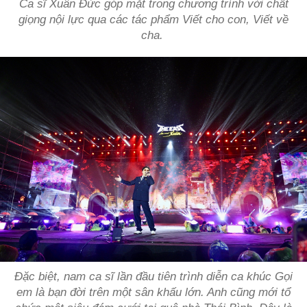
Ca sĩ Xuân Đức góp mặt trong chương trình với chất
giọng nội lực qua các tác phẩm
Viết cho con, Viết về
cha
.
Đặc biệt, nam ca sĩ lần đầu tiên trình diễn ca khúc
Gọi
em là bạn đời
trên một sân khấu lớn. Anh cũng mới tổ