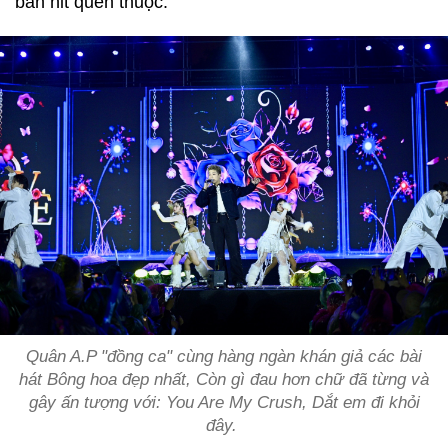
bản hit quen thuộc.
Quân A.P "đồng ca" cùng hàng ngàn khán giả các bài
hát
Bông hoa đẹp nhất, Còn gì đau hơn chữ đã từng
và
gây ấn tượng với:
You Are My Crush
,
Dắt em đi khỏi
đây
.