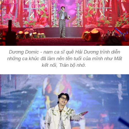
Dương Domic - nam ca sĩ quê Hải Dương trình diễn
những ca khúc đã làm nên tên tuổi của mình như
Mất
kết nối, Tràn bộ nhớ
.