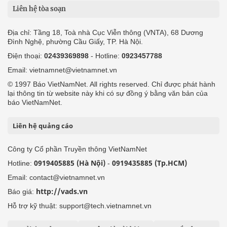
Liên hệ tòa soạn
Địa chỉ: Tầng 18, Toà nhà Cục Viễn thông (VNTA), 68 Dương
Đình Nghệ, phường Cầu Giấy, TP. Hà Nội.
Điện thoại:
02439369898
- Hotline:
0923457788
Email: vietnamnet@vietnamnet.vn
© 1997 Báo VietNamNet. All rights reserved. Chỉ được phát hành
lại thông tin từ website này khi có sự đồng ý bằng văn bản của
báo VietNamNet.
Liên hệ quảng cáo
Công ty Cổ phần Truyền thông VietNamNet
0919405885 (Hà Nội)
0919435885 (Tp.HCM)
Hotline:
-
Email: contact@vietnamnet.vn
http://vads.vn
Báo giá:
Hỗ trợ kỹ thuật: support@tech.vietnamnet.vn