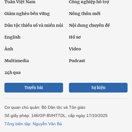
Tuần Việt Nam
Công nghiệp hỗ trợ
Giảm nghèo bền vững
Nông thôn mới
Dân tộc thiểu số và miền núi
Nội dung chuyên đề
English
Hồ sơ
Ảnh
Video
Multimedia
Podcast
24h qua
Tuyến bài
Sự kiện
Cơ quan chủ quản: Bộ Dân tộc và Tôn giáo
Số giấy phép: 146/GP-BVHTTDL, cấp ngày 17/10/2025
Tổng biên tập: Nguyễn Văn Bá