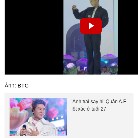
Ảnh: BTC
'Anh trai say hi' Quân A.P
lột xác ở tuổi 27