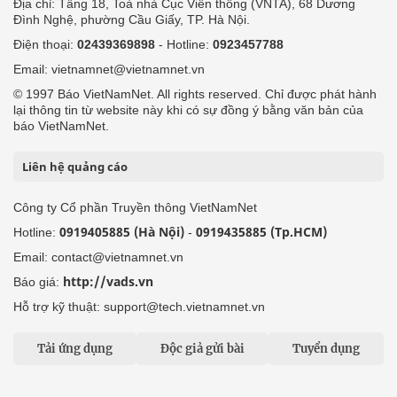
Địa chỉ: Tầng 18, Toà nhà Cục Viễn thông (VNTA), 68 Dương
Đình Nghệ, phường Cầu Giấy, TP. Hà Nội.
Điện thoại:
02439369898
- Hotline:
0923457788
Email: vietnamnet@vietnamnet.vn
© 1997 Báo VietNamNet. All rights reserved. Chỉ được phát hành
lại thông tin từ website này khi có sự đồng ý bằng văn bản của
báo VietNamNet.
Liên hệ quảng cáo
Công ty Cổ phần Truyền thông VietNamNet
0919405885 (Hà Nội)
0919435885 (Tp.HCM)
Hotline:
-
Email: contact@vietnamnet.vn
http://vads.vn
Báo giá:
Hỗ trợ kỹ thuật: support@tech.vietnamnet.vn
Tải ứng dụng
Độc giả gửi bài
Tuyển dụng