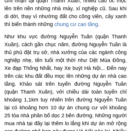
Ghi nhận tại quận Thanh Xuân, nhiều cao ốc mọc
lên trên nền những nhà máy, xí nghiệp cũ. Sau khi
di dời, thay vì nhường đất cho công viên, cây xanh
thì biến thành những
chung cư cao tầng
.
Như khu vực đường Nguyễn Tuân (quận Thanh
Xuân), cách gần chục năm, đường Nguyễn Tuân là
thủ phủ đặt trụ sở, nhà xưởng của các ngành công
nghiệp nhẹ, tên tuổi một thời như Dệt Mùa Đông,
Xe đạp Thống Nhất, hay Xe buýt Hà Nội... Đến nay
trên các khu đất đều mọc lên những dự án nhà cao
tầng. Khảo sát trên tuyến đường Nguyễn Tuân
(quận Thanh Xuân), với chiều dài toàn tuyến chỉ
khoảng 1,1km tuy nhiên trên đường Nguyễn Tuân
lại có khoảng hơn 10 dự án chung cư với khoảng
25 tòa nhà phân bố dọc 2 bên đường. Những người
mua nhà tại đây lại thêm lo lắng khi dự án mở rộng