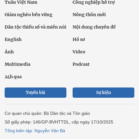
Tuần Việt Nam
Công nghiệp hỗ trợ
Giảm nghèo bền vững
Nông thôn mới
Dân tộc thiểu số và miền núi
Nội dung chuyên đề
English
Hồ sơ
Ảnh
Video
Multimedia
Podcast
24h qua
Tuyến bài
Sự kiện
Cơ quan chủ quản: Bộ Dân tộc và Tôn giáo
Số giấy phép: 146/GP-BVHTTDL, cấp ngày 17/10/2025
Tổng biên tập: Nguyễn Văn Bá