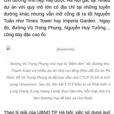
con đường nhỏ hẹp này được Hà Nội gác lại. Nhiều
dự án với quy mô lớn có địa chỉ tại những tuyến
đường khác nhưng vẫn mở cổng đi ra lối Nguyễn
Tuân như Times Tower hay Imperia Garden.. Ngay
đó, đường Vũ Trọng Phụng, Nguyễn Huy Tưởng…
cũng dày đặc cao ốc.
Đường Vũ Trọng Phụng nhỏ hẹp là “điểm đen” tắc đường khu v
Thanh Xuân với nhiều dự án nhà cao tầng (Khu đất Dự án Rive
Park, 69 Vũ Trọng Phụng là đất ban đầu của CTCP Tu bổ di tích T
ương Vinaremon. Sau đó, liên kết CTCP Đầu tư và Phát triển đô t
Long Giang (Long Giang Land) thực hiện khu hỗn hợp nhà ở tru
tâm thương mại để bán và cho thuê).
Theo lý giải của UBND TP Hà Nội, việc sử dụng quỹ