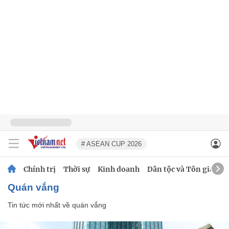
# ASEAN CUP 2026
Chính trị
Thời sự
Kinh doanh
Dân tộc và Tôn giáo
quán vắng
Tin tức mới nhất về
quán vắng