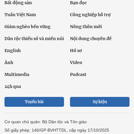
Bất động sản
Bạn đọc
Tuần Việt Nam
Công nghiệp hỗ trợ
Giảm nghèo bền vững
Nông thôn mới
Dân tộc thiểu số và miền núi
Nội dung chuyên đề
English
Hồ sơ
Ảnh
Video
Multimedia
Podcast
24h qua
Tuyến bài
Sự kiện
Cơ quan chủ quản: Bộ Dân tộc và Tôn giáo
Số giấy phép: 146/GP-BVHTTDL, cấp ngày 17/10/2025