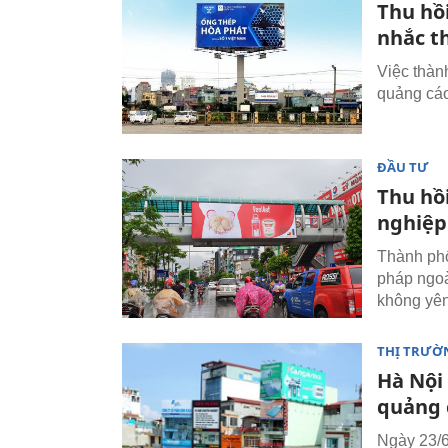
Thu hồ
nhắc th
Việc thành
quảng cáo
ĐẦU TƯ
Thu hồi
nghiệp 
Thành phố
pháp ngoà
không yên 
THỊ TRƯỜ
Hà Nội
quảng 
Ngày 23/6