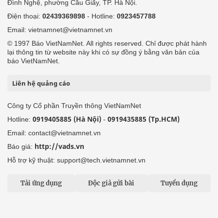
Đình Nghệ, phường Cầu Giấy, TP. Hà Nội.
Điện thoại:
02439369898
- Hotline:
0923457788
Email: vietnamnet@vietnamnet.vn
© 1997 Báo VietNamNet. All rights reserved. Chỉ được phát hành
lại thông tin từ website này khi có sự đồng ý bằng văn bản của
báo VietNamNet.
Liên hệ quảng cáo
Công ty Cổ phần Truyền thông VietNamNet
0919405885 (Hà Nội)
0919435885 (Tp.HCM)
Hotline:
-
Email: contact@vietnamnet.vn
http://vads.vn
Báo giá:
Hỗ trợ kỹ thuật: support@tech.vietnamnet.vn
Tải ứng dụng
Độc giả gửi bài
Tuyển dụng