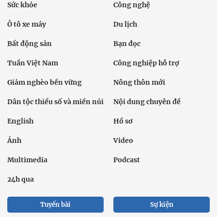
Sức khỏe
Công nghệ
Ô tô xe máy
Du lịch
Bất động sản
Bạn đọc
Tuần Việt Nam
Công nghiệp hỗ trợ
Giảm nghèo bền vững
Nông thôn mới
Dân tộc thiểu số và miền núi
Nội dung chuyên đề
English
Hồ sơ
Ảnh
Video
Multimedia
Podcast
24h qua
Tuyến bài
Sự kiện