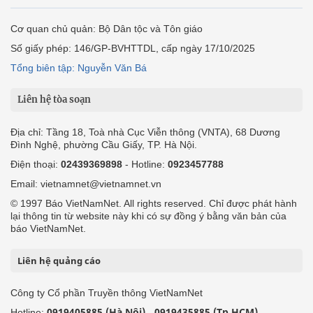
Cơ quan chủ quản: Bộ Dân tộc và Tôn giáo
Số giấy phép: 146/GP-BVHTTDL, cấp ngày 17/10/2025
Tổng biên tập: Nguyễn Văn Bá
Liên hệ tòa soạn
Địa chỉ: Tầng 18, Toà nhà Cục Viễn thông (VNTA), 68 Dương
Đình Nghệ, phường Cầu Giấy, TP. Hà Nội.
Điện thoại:
02439369898
- Hotline:
0923457788
Email: vietnamnet@vietnamnet.vn
© 1997 Báo VietNamNet. All rights reserved. Chỉ được phát hành
lại thông tin từ website này khi có sự đồng ý bằng văn bản của
báo VietNamNet.
Liên hệ quảng cáo
Công ty Cổ phần Truyền thông VietNamNet
0919405885 (Hà Nội)
0919435885 (Tp.HCM)
Hotline:
-