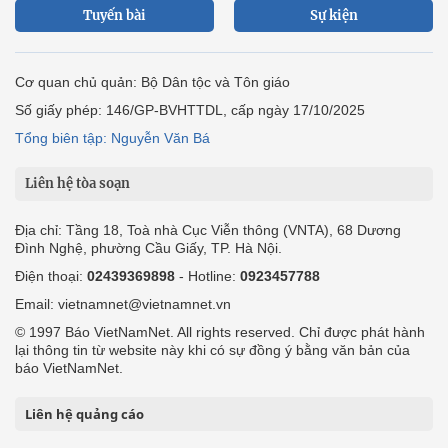
Tuyến bài
Sự kiện
Cơ quan chủ quản: Bộ Dân tộc và Tôn giáo
Số giấy phép: 146/GP-BVHTTDL, cấp ngày 17/10/2025
Tổng biên tập: Nguyễn Văn Bá
Liên hệ tòa soạn
Địa chỉ: Tầng 18, Toà nhà Cục Viễn thông (VNTA), 68 Dương
Đình Nghệ, phường Cầu Giấy, TP. Hà Nội.
Điện thoại:
02439369898
- Hotline:
0923457788
Email: vietnamnet@vietnamnet.vn
© 1997 Báo VietNamNet. All rights reserved. Chỉ được phát hành
lại thông tin từ website này khi có sự đồng ý bằng văn bản của
báo VietNamNet.
Liên hệ quảng cáo