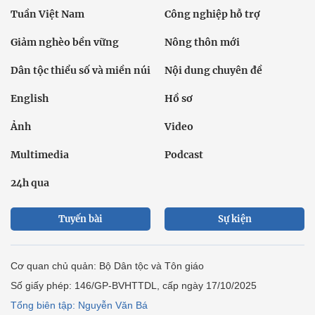
Tuần Việt Nam
Công nghiệp hỗ trợ
Giảm nghèo bền vững
Nông thôn mới
Dân tộc thiểu số và miền núi
Nội dung chuyên đề
English
Hồ sơ
Ảnh
Video
Multimedia
Podcast
24h qua
Tuyến bài
Sự kiện
Cơ quan chủ quản: Bộ Dân tộc và Tôn giáo
Số giấy phép: 146/GP-BVHTTDL, cấp ngày 17/10/2025
Tổng biên tập: Nguyễn Văn Bá