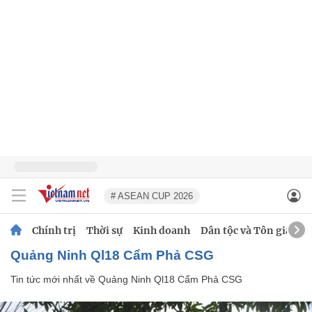
# ASEAN CUP 2026
Chính trị
Thời sự
Kinh doanh
Dân tộc và Tôn giáo
Quảng Ninh Ql18 Cẩm Phả CSG
Tin tức mới nhất về
Quảng Ninh Ql18 Cẩm Phả CSG