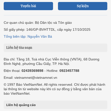
Tuyến bài
Sự kiện
Cơ quan chủ quản: Bộ Dân tộc và Tôn giáo
Số giấy phép: 146/GP-BVHTTDL, cấp ngày 17/10/2025
Tổng biên tập: Nguyễn Văn Bá
Liên hệ tòa soạn
Địa chỉ: Tầng 18, Toà nhà Cục Viễn thông (VNTA), 68 Dương
Đình Nghệ, phường Cầu Giấy, TP. Hà Nội.
Điện thoại:
02439369898
- Hotline:
0923457788
Email: vietnamnet@vietnamnet.vn
© 1997 Báo VietNamNet. All rights reserved. Chỉ được phát hành
lại thông tin từ website này khi có sự đồng ý bằng văn bản của
báo VietNamNet.
Liên hệ quảng cáo