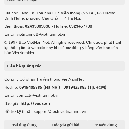
Địa chỉ: Tầng 18, Toà nhà Cục Viễn thông (VNTA), 68 Dương
Đình Nghệ, phường Cầu Giấy, TP. Hà Nội.
Điện thoại:
02439369898
- Hotline:
0923457788
Email: vietnamnet@vietnamnet.vn
© 1997 Báo VietNamNet. All rights reserved. Chỉ được phát hành
lại thông tin từ website này khi có sự đồng ý bằng văn bản của
báo VietNamNet.
Liên hệ quảng cáo
Công ty Cổ phần Truyền thông VietNamNet
0919405885 (Hà Nội)
0919435885 (Tp.HCM)
Hotline:
-
Email: contact@vietnamnet.vn
http://vads.vn
Báo giá:
Hỗ trợ kỹ thuật: support@tech.vietnamnet.vn
Tải ứng dụng
Độc giả gửi bài
Tuyển dụng