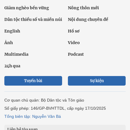
Giảm nghèo bền vững
Nông thôn mới
Dân tộc thiểu số và miền núi
Nội dung chuyên đề
English
Hồ sơ
Ảnh
Video
Multimedia
Podcast
24h qua
Tuyến bài
Sự kiện
Cơ quan chủ quản: Bộ Dân tộc và Tôn giáo
Số giấy phép: 146/GP-BVHTTDL, cấp ngày 17/10/2025
Tổng biên tập: Nguyễn Văn Bá
Liên hệ tòa soạn