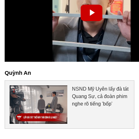
Quỳnh An
NSND Mỹ Uyên lấy đà tát
Quang Sự, cả đoàn phim
nghe rõ tiếng 'bốp'