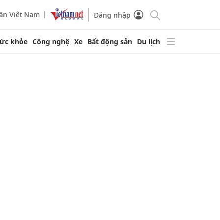
ần Việt Nam
Đăng nhập
ức khỏe
Công nghệ
Xe
Bất động sản
Du lịch