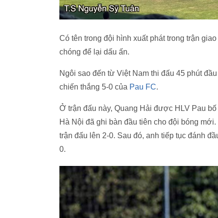
Có tên trong đội hình xuất phát trong trận gi
chóng để lại dấu ấn.
Ngôi sao đến từ Việt Nam thi đấu 45 phút đầu 
chiến thắng 5-0 của
Pau FC
.
Ở trận đấu này, Quang Hải được HLV Pau bố trí
Hà Nội đã ghi bàn đầu tiên cho đội bóng mới.
trận đấu lên 2-0. Sau đó, anh tiếp tục đánh đầ
0.