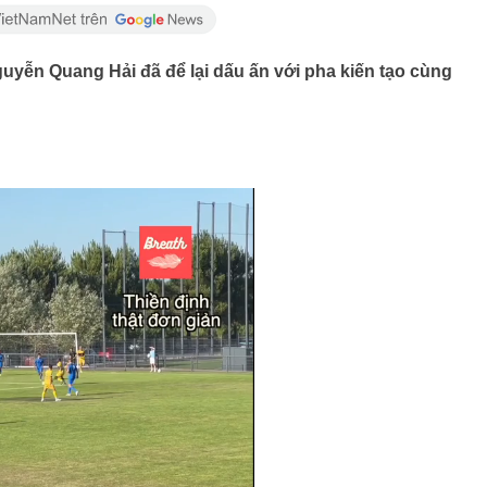
guyễn Quang Hải đã để lại dấu ấn với pha kiến tạo cùng