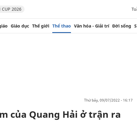
 CUP 2026
Tu
giáo
Giáo dục
Thế giới
Thể thao
Văn hóa - Giải trí
Đời sống
S
thứ bảy, 09/07/2022 - 16:17
m của Quang Hải ở trận ra