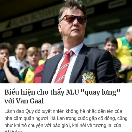
Biểu hiện cho thấy M.U "quay lưng"
với Van Gaal
Lãnh đạo Quỷ đỏ tuyệt nhiên không hề nhắc đến tên của
nhà cầm quân người Hà Lan trong cuộc gặp cổ đông, cũng
như khi trò chuyện với báo giới, khi nói về tương lai của