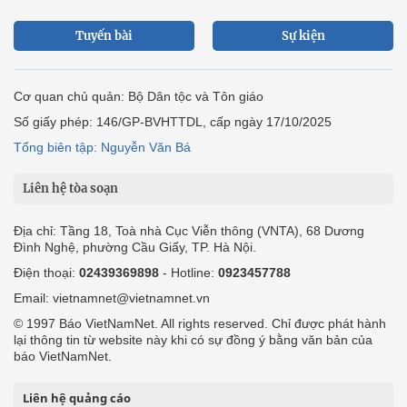
Tuyến bài
Sự kiện
Cơ quan chủ quản: Bộ Dân tộc và Tôn giáo
Số giấy phép: 146/GP-BVHTTDL, cấp ngày 17/10/2025
Tổng biên tập: Nguyễn Văn Bá
Liên hệ tòa soạn
Địa chỉ: Tầng 18, Toà nhà Cục Viễn thông (VNTA), 68 Dương
Đình Nghệ, phường Cầu Giấy, TP. Hà Nội.
Điện thoại:
02439369898
- Hotline:
0923457788
Email: vietnamnet@vietnamnet.vn
© 1997 Báo VietNamNet. All rights reserved. Chỉ được phát hành
lại thông tin từ website này khi có sự đồng ý bằng văn bản của
báo VietNamNet.
Liên hệ quảng cáo