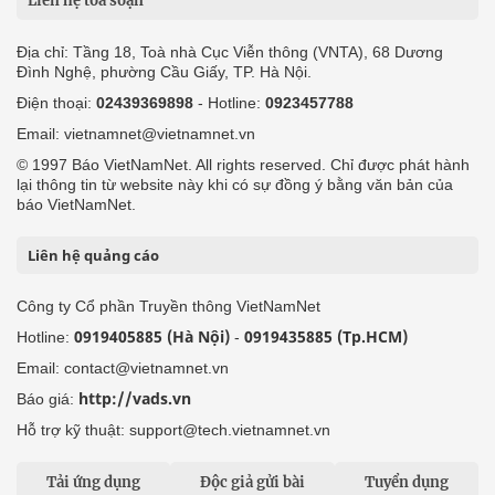
Liên hệ tòa soạn
Địa chỉ: Tầng 18, Toà nhà Cục Viễn thông (VNTA), 68 Dương
Đình Nghệ, phường Cầu Giấy, TP. Hà Nội.
Điện thoại:
02439369898
- Hotline:
0923457788
Email: vietnamnet@vietnamnet.vn
© 1997 Báo VietNamNet. All rights reserved. Chỉ được phát hành
lại thông tin từ website này khi có sự đồng ý bằng văn bản của
báo VietNamNet.
Liên hệ quảng cáo
Công ty Cổ phần Truyền thông VietNamNet
0919405885 (Hà Nội)
0919435885 (Tp.HCM)
Hotline:
-
Email: contact@vietnamnet.vn
http://vads.vn
Báo giá:
Hỗ trợ kỹ thuật: support@tech.vietnamnet.vn
Tải ứng dụng
Độc giả gửi bài
Tuyển dụng