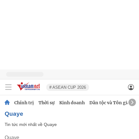
# ASEAN CUP 2026
Chính trị
Thời sự
Kinh doanh
Dân tộc và Tôn giáo
Quaye
Tin tức mới nhất về
Quaye
Quaye