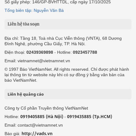
Số giấy phép: 146/GP-BVHTTDL, cấp ngày 17/10/2025
Tổng biên tập: Nguyễn Văn Bá
Liên hệ tòa soạn
Địa chỉ: Tầng 18, Toà nhà Cục Viễn thông (VNTA), 68 Dương
Đình Nghệ, phường Cầu Giấy, TP. Hà Nội.
Điện thoại:
02439369898
- Hotline:
0923457788
Email: vietnamnet@vietnamnet.vn
© 1997 Báo VietNamNet. All rights reserved. Chỉ được phát hành
lại thông tin từ website này khi có sự đồng ý bằng văn bản của
báo VietNamNet.
Liên hệ quảng cáo
Công ty Cổ phần Truyền thông VietNamNet
0919405885 (Hà Nội)
0919435885 (Tp.HCM)
Hotline:
-
Email: contact@vietnamnet.vn
http://vads.vn
Báo giá: