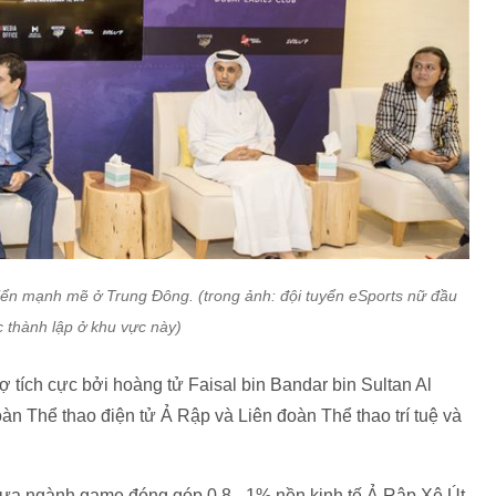
riển mạnh mẽ ở Trung Đông. (trong ảnh: đội tuyển eSports nữ đầu
c thành lập ở khu vực này)
 tích cực bởi hoàng tử Faisal bin Bandar bin Sultan Al
àn Thể thao điện tử Ả Rập và Liên đoàn Thể thao trí tuệ và
đưa ngành game đóng góp 0,8 - 1% nền kinh tế Ả Rập Xê Út