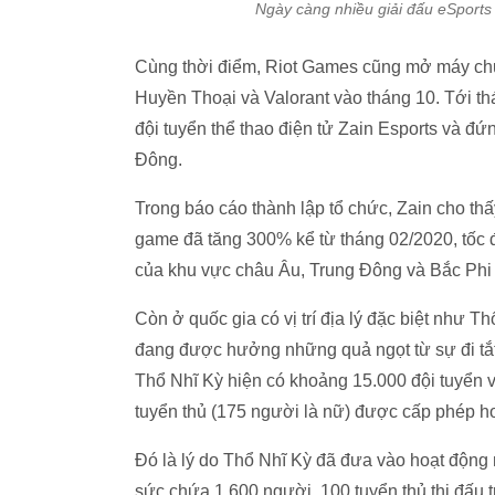
Ngày càng nhiều giải đấu eSports
Cùng thời điểm, Riot Games cũng mở máy ch
Huyền Thoại và Valorant vào tháng 10. Tới th
đội tuyển thể thao điện tử Zain Esports và đứ
Đông.
Trong báo cáo thành lập tổ chức, Zain cho th
game đã tăng 300% kể từ tháng 02/2020, tốc 
của khu vực châu Âu, Trung Đông và Bắc Phi
Còn ở quốc gia có vị trí địa lý đặc biệt như 
đang được hưởng những quả ngọt từ sự đi tắt
Thổ Nhĩ Kỳ hiện có khoảng 15.000 đội tuyển 
tuyển thủ (175 người là nữ) được cấp phép h
Đó là lý do Thổ Nhĩ Kỳ đã đưa vào hoạt động 
sức chứa 1.600 người, 100 tuyển thủ thi đấu 