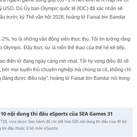
ỷ USD. Dù Ủy ban Olympic quốc tế (IOC) đã xác nhận sẽ
ấu trước kỳ Thế vận hội 2028, hoàng tử Faisal bin Bandar
-2%, họ là những vận động viên thực thụ. Tôi tin tưởng rằng
 Olympic. Đây thực sự là môn thể thao của thế hệ kế tiếp.
thao điện tử đang ngày càng mờ nhạt. Tôi hy vọng điều đó sẽ
bởi mọi tuyển thủ chuyên nghiệp mà chúng ta có, không chỉ
g đáng được điều này”, hoàng tử Faisal bin Bandar nói trong
0 nội dung thi đấu eSports của SEA Games 31
DL vừa được ban hành đã chi tiết hóa 526 nội dung thi đấu của 40 bộ
g thi đấu thuộc 8 bộ môn eSports.