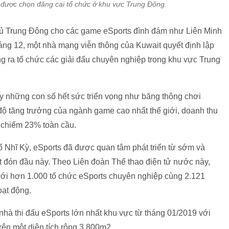
 được chọn đăng cai tổ chức ở khu vực Trung Đông.
ủ Trung Đông cho các game eSports đình đám như Liên Minh
áng 12, một nhà mạng viễn thông của Kuwait quyết định lập
ng ra tổ chức các giải đấu chuyên nghiệp trong khu vực Trung
ấy những con số hết sức triển vọng như băng thông chơi
độ tăng trưởng của ngành game cao nhất thế giới, doanh thu
 chiếm 23% toàn cầu.
Thổ Nhĩ Kỳ, eSports đã được quan tâm phát triển từ sớm và
 đón đầu này. Theo Liên đoàn Thể thao điện tử nước này,
với hơn 1.000 tổ chức eSports chuyên nghiệp cùng 2.121
oạt động.
nhà thi đấu eSports lớn nhất khu vực từ tháng 01/2019 với
trên một diện tích rộng 3.800m2.