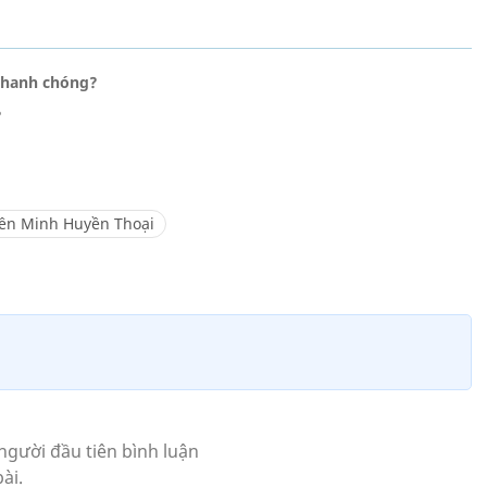
n nhanh chóng?
?
iên Minh Huyền Thoại