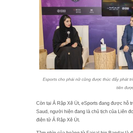
Esports cho phái nữ cũng được thúc đẩy phát t
tiên đượ
Còn tại Ả Rập Xê Út, eSports đang được hỗ trợ
Saud, người hiện đang là chủ tịch của Liên đo
điện tử Ả Rập Xê Út.
Tầm nhìn của hoàng tử Faisal bin Bandar là 