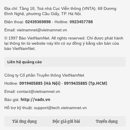
Địa chỉ: Tầng 18, Toà nhà Cục Viễn thông (VNTA), 68 Dương
Đình Nghệ, phường Cầu Giấy, TP. Hà Nội.
Điện thoại:
02439369898
- Hotline:
0923457788
Email: vietnamnet@vietnamnet.vn
© 1997 Báo VietNamNet. All rights reserved. Chỉ được phát hành
lại thông tin từ website này khi có sự đồng ý bằng văn bản của
báo VietNamNet.
Liên hệ quảng cáo
Công ty Cổ phần Truyền thông VietNamNet
0919405885 (Hà Nội)
0919435885 (Tp.HCM)
Hotline:
-
Email: contact@vietnamnet.vn
http://vads.vn
Báo giá:
Hỗ trợ kỹ thuật: support@tech.vietnamnet.vn
Tải ứng dụng
Độc giả gửi bài
Tuyển dụng