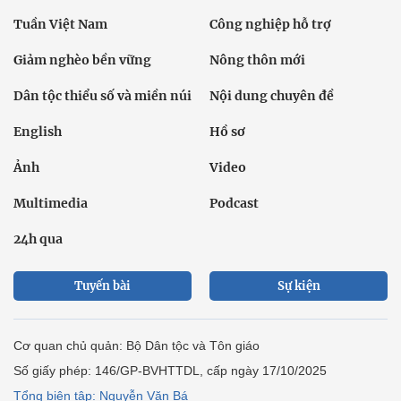
Tuần Việt Nam
Công nghiệp hỗ trợ
Giảm nghèo bền vững
Nông thôn mới
Dân tộc thiểu số và miền núi
Nội dung chuyên đề
English
Hồ sơ
Ảnh
Video
Multimedia
Podcast
24h qua
Tuyến bài
Sự kiện
Cơ quan chủ quản: Bộ Dân tộc và Tôn giáo
Số giấy phép: 146/GP-BVHTTDL, cấp ngày 17/10/2025
Tổng biên tập: Nguyễn Văn Bá