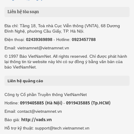
Liên hệ tòa soạn
Địa chỉ: Tầng 18, Toà nhà Cục Viễn thông (VNTA), 68 Dương
Đình Nghệ, phường Cầu Giấy, TP. Hà Nội.
Điện thoại:
02439369898
- Hotline:
0923457788
Email: vietnamnet@vietnamnet.vn
© 1997 Báo VietNamNet. All rights reserved. Chỉ được phát hành
lại thông tin từ website này khi có sự đồng ý bằng văn bản của
báo VietNamNet.
Liên hệ quảng cáo
Công ty Cổ phần Truyền thông VietNamNet
0919405885 (Hà Nội)
0919435885 (Tp.HCM)
Hotline:
-
Email: contact@vietnamnet.vn
http://vads.vn
Báo giá:
Hỗ trợ kỹ thuật: support@tech.vietnamnet.vn