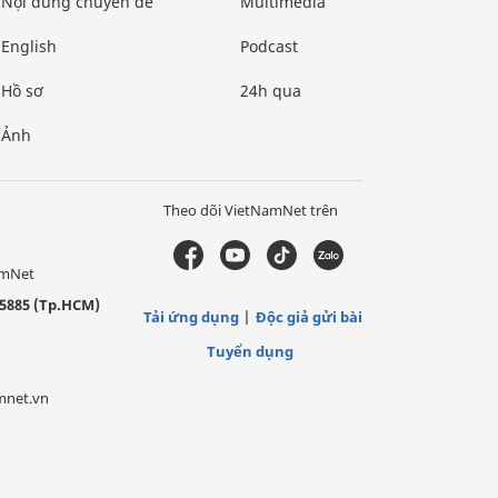
Nội dung chuyên đề
Multimedia
English
Podcast
Hồ sơ
24h qua
Ảnh
Theo dõi VietNamNet trên
amNet
5885 (Tp.HCM)
Tải ứng dụng
Độc giả gửi bài
Tuyển dụng
mnet.vn