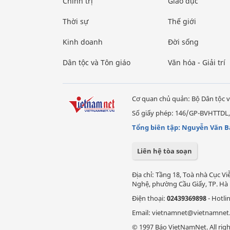
Chính trị
Giáo dục
Thời sự
Thế giới
Kinh doanh
Đời sống
Dân tộc và Tôn giáo
Văn hóa - Giải trí
Cơ quan chủ quản: Bộ Dân tộc v
Số giấy phép: 146/GP-BVHTTDL,
Tổng biên tập: Nguyễn Văn B
Liên hệ tòa soạn
Địa chỉ: Tầng 18, Toà nhà Cục 
Nghệ, phường Cầu Giấy, TP. Hà 
Điện thoại:
02439369898
- Hotli
Email: vietnamnet@vietnamnet
© 1997 Báo VietNamNet. All righ