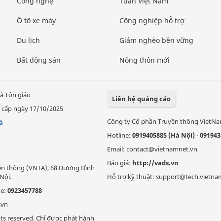
Công nghệ
Tuần Việt Nam
Ô tô xe máy
Công nghiệp hỗ trợ
Du lịch
Giảm nghèo bền vững
Bất động sản
Nông thôn mới
à Tôn giáo
Liên hệ quảng cáo
 cấp ngày 17/10/2025
Công ty Cổ phần Truyền thông VietN
á
Hotline:
0919405885 (Hà Nội)
-
091943
Email: contact@vietnamnet.vn
Báo giá:
http://vads.vn
Viễn thông (VNTA), 68 Dương Đình
Nội.
Hỗ trợ kỹ thuật: support@tech.vietna
ne:
0923457788
.vn
ts reserved. Chỉ được phát hành