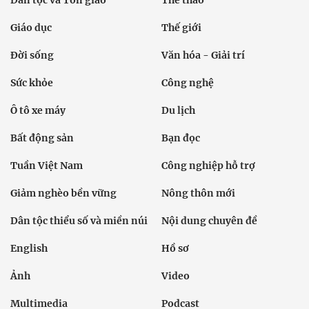
Dân tộc và Tôn giáo
Thể thao
Giáo dục
Thế giới
Đời sống
Văn hóa - Giải trí
Sức khỏe
Công nghệ
Ô tô xe máy
Du lịch
Bất động sản
Bạn đọc
Tuần Việt Nam
Công nghiệp hỗ trợ
Giảm nghèo bền vững
Nông thôn mới
Dân tộc thiểu số và miền núi
Nội dung chuyên đề
English
Hồ sơ
Ảnh
Video
Multimedia
Podcast