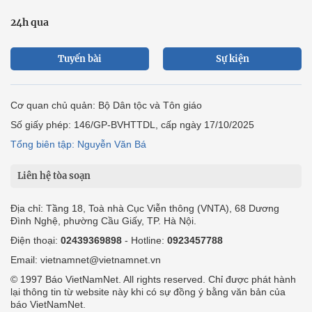
24h qua
Tuyến bài
Sự kiện
Cơ quan chủ quản: Bộ Dân tộc và Tôn giáo
Số giấy phép: 146/GP-BVHTTDL, cấp ngày 17/10/2025
Tổng biên tập: Nguyễn Văn Bá
Liên hệ tòa soạn
Địa chỉ: Tầng 18, Toà nhà Cục Viễn thông (VNTA), 68 Dương
Đình Nghệ, phường Cầu Giấy, TP. Hà Nội.
Điện thoại:
02439369898
- Hotline:
0923457788
Email: vietnamnet@vietnamnet.vn
© 1997 Báo VietNamNet. All rights reserved. Chỉ được phát hành
lại thông tin từ website này khi có sự đồng ý bằng văn bản của
báo VietNamNet.