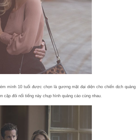
kém mình 10 tuổi được chọn là gương mặt đại diện cho chiến dịch quảng
n cặp đôi nổi tiếng này chụp hình quảng cáo cùng nhau.