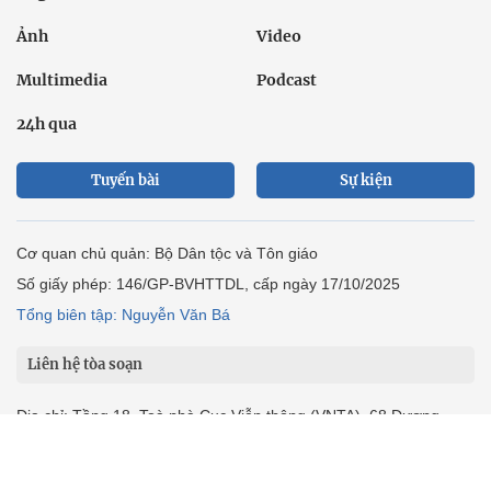
Ảnh
Video
Multimedia
Podcast
24h qua
Tuyến bài
Sự kiện
Cơ quan chủ quản: Bộ Dân tộc và Tôn giáo
Số giấy phép: 146/GP-BVHTTDL, cấp ngày 17/10/2025
Tổng biên tập: Nguyễn Văn Bá
Liên hệ tòa soạn
Địa chỉ: Tầng 18, Toà nhà Cục Viễn thông (VNTA), 68 Dương
Đình Nghệ, phường Cầu Giấy, TP. Hà Nội.
Điện thoại:
02439369898
- Hotline:
0923457788