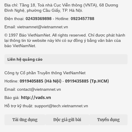
Địa chỉ: Tầng 18, Toà nhà Cục Viễn thông (VNTA), 68 Dương
Đình Nghệ, phường Cầu Giấy, TP. Hà Nội.
Điện thoại:
02439369898
- Hotline:
0923457788
Email: vietnamnet@vietnamnet.vn
© 1997 Báo VietNamNet. All rights reserved. Chỉ được phát hành
lại thông tin từ website này khi có sự đồng ý bằng văn bản của
báo VietNamNet.
Liên hệ quảng cáo
Công ty Cổ phần Truyền thông VietNamNet
0919405885 (Hà Nội)
0919435885 (Tp.HCM)
Hotline:
-
Email: contact@vietnamnet.vn
http://vads.vn
Báo giá:
Hỗ trợ kỹ thuật: support@tech.vietnamnet.vn
Tải ứng dụng
Độc giả gửi bài
Tuyển dụng