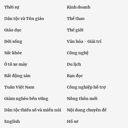
Thời sự
Kinh doanh
Dân tộc và Tôn giáo
Thể thao
Giáo dục
Thế giới
Đời sống
Văn hóa - Giải trí
Sức khỏe
Công nghệ
Ô tô xe máy
Du lịch
Bất động sản
Bạn đọc
Tuần Việt Nam
Công nghiệp hỗ trợ
Giảm nghèo bền vững
Nông thôn mới
Dân tộc thiểu số và miền núi
Nội dung chuyên đề
English
Hồ sơ