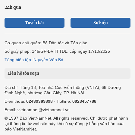
24h qua
Tuyến bài
Sự kiện
Cơ quan chủ quản: Bộ Dân tộc và Tôn giáo
Số giấy phép: 146/GP-BVHTTDL, cấp ngày 17/10/2025
Tổng biên tập: Nguyễn Văn Bá
Liên hệ tòa soạn
Địa chỉ: Tầng 18, Toà nhà Cục Viễn thông (VNTA), 68 Dương
Đình Nghệ, phường Cầu Giấy, TP. Hà Nội.
Điện thoại:
02439369898
- Hotline:
0923457788
Email: vietnamnet@vietnamnet.vn
© 1997 Báo VietNamNet. All rights reserved. Chỉ được phát hành
lại thông tin từ website này khi có sự đồng ý bằng văn bản của
báo VietNamNet.